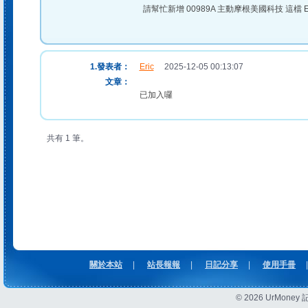
請幫忙新增 00989A 主動摩根美國科技 這檔 
1.發表者：
Eric
2025-12-05 00:13:07
文章：
已加入囉
共有 1 筆。
關於本站
|
站長報報
|
日記分享
|
使用手冊
|
© 2026 UrMon