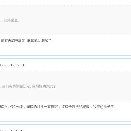
舊。紀錄備查。
目前有再調整設定, 麻煩協助測試了.
6-30 19:59:51
, 目前有再調整設定, 麻煩協助測試了.
30秒，停2分鐘，同樣的狀況一直循環，這樣子沒法兒記帳，我得想法子了。