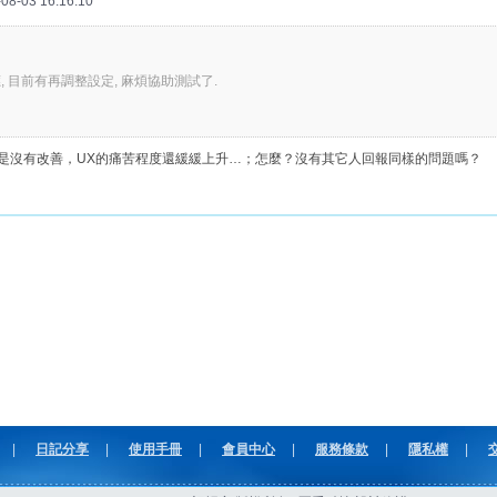
8-03 16:16:10
, 目前有再調整設定, 麻煩協助測試了.
是沒有改善，UX的痛苦程度還緩緩上升…；怎麼？沒有其它人回報同樣的問題嗎？
|
日記分享
|
使用手冊
|
會員中心
|
服務條款
|
隱私權
|