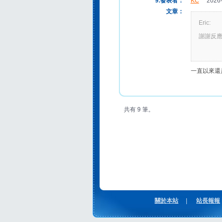
9.發表者：
KC
2026-0
文章：
Eric:
謝謝反應
一直以來還
共有 9 筆。
關於本站
|
站長報報