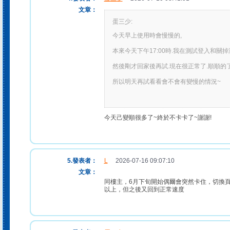
文章：
蛋三少:
今天早上使用時會慢慢的,
本來今天下午17:00時.我在測試登入和關
然後剛才回家後再試.現在很正常了.順順的
所以明天再試看看會不會有變慢的情況~
今天己變順很多了~終於不卡卡了~謝謝!
5.發表者：
L
2026-07-16 09:07:10
文章：
同樓主，6月下旬開始偶爾會突然卡住，切換
以上，但之後又回到正常速度