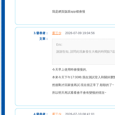
我是網頁版跟app都會慢
3.發表者：
蛋三少
2026-07-09 19:04:56
文章：
Eric:
謝謝告知, 請問此現象發生大概的時間點?
今天早上使用時會慢慢的,
本來今天下午17:00時.我在測試登入和關掉瀏
然後剛才回家後再試.現在很正常了.順順的了~
所以明天再試看看會不會有變慢的情況~
4.發表者：
蛋三少
2026-07-10 08:41:01