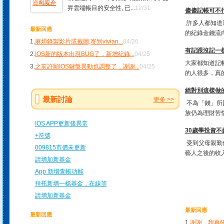
昇雲端帳目的安全性, 已...
12/31
傻傻記帳可不行!
許多人都知道
最新回應
的紀錄金錢流向
1.
麻煩錄製影片或截圖,寄到vivian
...
04/26
有記跟沒記一樣
2.
IOS新的版本出現BUG了，新增紀錄
...
04/25
大家都知道記
3.
之前許願IOS鍵盤異動也調整了，謝謝
...
04/25
的人很多，真的
絕對別這樣做
最新討論
更多 >>
不為「錢」所
族仍為理財苦惱
IOS APP更新後異常
30歲學投資不
+符號
受到父母親勤
009815市價未更新
藝人之後的收入
請增加新基金
App 新增查帳功能
拜托新增一檔基金，在線等
請增加新基金
最新回應
最新回應
1.
謝謝，我再