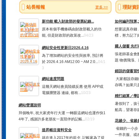
站長報報
理財資
更多 >>
新功能 載入財政部的發票紀錄...
如何編列預算
原本有個手機條碼由財政部載入的功
想要認真存錢，
能, 但是財政部的政策改...
04/23
標，努力記了好
國人儲蓄 先打
網站安全性更新日2026.4.16
張老師基金會
為了增加網站的安全性與效率, 預計將
題 物價飛漲、
於 2026.4.16 AM12:00 ~ AM 2:0...
04/1
3
錯誤的儲蓄習慣
網站速度問題
大家都說存錢
存嗎？如果只是
這幾天網站會員陸續反應 使用 APP或
電腦瀏覽器 連線, 都有...
10/23
精打細算／學
暑假到了，孩
網站營運說明
船高，望著存款
拜個晚年, 祝大家虎年行大運 一轉眼這網站也運作快1
4年了, 感謝許多老朋友一直陪伴的記帳...
02/19
花越少、省越多
省錢的一小步
提昇帳目資料安全
一件衣服、或感
就在進入2017年的前夕, 記帳家為了提