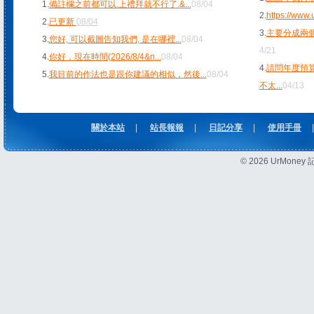
1.
備註欄之前都可以.上禮拜就不行了.&
...
08/04
2.
https://www
2.
已更新
08/04
3.
主要分成兩個
3.
您好, 可以截圖告知我們, 是在哪裡
...
08/04
4/21
4.
你好，現在時間(2026/8/4&n
...
08/04
4.
請問年度預
5.
我目前的作法也是跟你建議的相似，然後
...
08/04
不太
...
04/13
關於本站
|
站長報報
|
日記分享
|
使用手冊
|
© 2026 UrMon