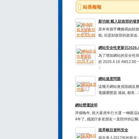
站長報報
新功能 載入財政部的發票紀
原本有個手機條碼由財
能, 但是財政部的政策改..
網站安全性更新日2026.4
為了增加網站的安全性與
於 2026.4.16 AM12:00 ~ 
3
網站速度問題
這幾天網站會員陸續反應 
電腦瀏覽器 連線, 都有...
網站營運說明
拜個晚年, 祝大家虎年行大運 一轉眼這
4年了, 感謝許多老朋友一直陪伴的記帳..
提昇帳目資料安全
就在進入2017年的前夕,