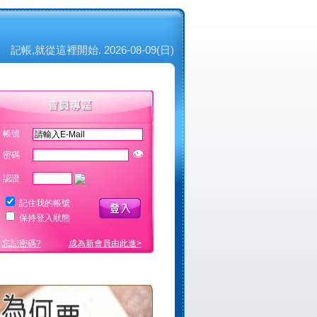
記帳,就從這裡開始. 2026-08-09(日)
帳號
👁
密碼
認證
記住我的帳號
保持登入狀態
忘記密碼?
成為新會員由此進>