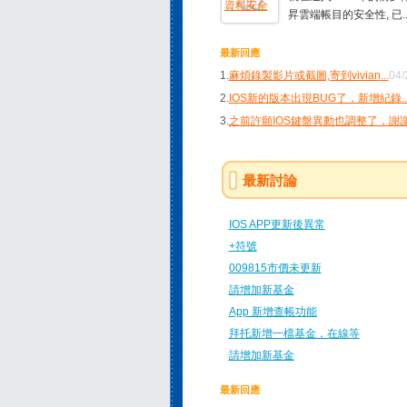
昇雲端帳目的安全性, 已..
最新回應
1.
麻煩錄製影片或截圖,寄到vivian
...
04/
2.
IOS新的版本出現BUG了，新增紀錄
..
3.
之前許願IOS鍵盤異動也調整了，謝
最新討論
IOS APP更新後異常
+符號
009815市價未更新
請增加新基金
App 新增查帳功能
拜托新增一檔基金，在線等
請增加新基金
最新回應