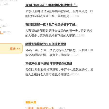
.
12/31
傻傻記帳可不行! 3階段讓記帳簿變成「...
許多人都知道透過記帳能有效節流，但如果只是一味
的紀錄金錢流向還不夠，重要的是...
11/08
26
有記跟沒記一樣？記了帳還是省不了錢...
.
04/25
大家都知道記帳是管理金錢流向的第一步，但是記帳
謝
...
04/25
的人很多，真的靠記帳省下錢的人卻寥...
11/08
絕對別這樣做的１０個理財習慣
更多 >>
不為「錢」所困，幾乎是所有人的夢想，但多數上班
族仍為理財苦惱。 事實上，邁向財...
10/29
30歲學投資不嫌晚 季芹傳授6招滾錢
受到父母親勤儉持家影響，季芹十七歲就會記帳，當
藝人之後的收入盡可能交給母親管...
02/04
最新回應
1.
謝謝，我再研究一下。
04/22