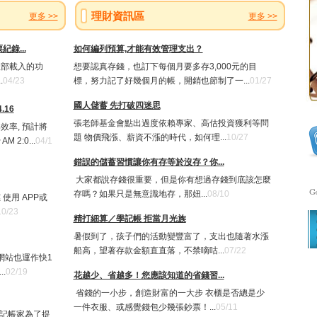
理財資訊區
更多 >>
更多 >>
錄...
如何編列預算,才能有效管理支出？
政部載入的功
想要認真存錢，也訂下每個月要多存3,000元的目
.
04/23
標，努力記了好幾個月的帳，開銷也節制了一...
01/27
國人儲蓄 先打破四迷思
.16
張老師基金會點出過度依賴專家、高估投資獲利等問
效率, 預計將
題 物價飛漲、薪資不漲的時代，如何理...
10/27
AM 2:0...
04/1
錯誤的儲蓄習慣讓你有存等於沒存？你...
大家都說存錢很重要，但是你有想過存錢到底該怎麼
存嗎？如果只是無意識地存，那妞...
08/10
使用 APP或
10/23
精打細算／學記帳 拒當月光族
暑假到了，孩子們的活動變豐富了，支出也隨著水漲
船高，望著存款金額直直落，不禁嘀咕...
07/22
網站也運作快1
.
02/19
花越少、省越多！您應該知道的省錢習...
省錢的一小步，創造財富的一大步 衣櫃是否總是少
一件衣服、或感覺錢包少幾張鈔票！...
05/11
 記帳家為了提