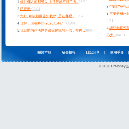
1.
備註欄之前都可以.上禮拜就不行了.&
...
08/04
2.
https://www
2.
已更新
08/04
3.
主要分成兩個
3.
您好, 可以截圖告知我們, 是在哪裡
...
08/04
4/21
4.
你好，現在時間(2026/8/4&n
...
08/04
4.
請問年度預
5.
我目前的作法也是跟你建議的相似，然後
...
08/04
不太
...
04/13
關於本站
|
站長報報
|
日記分享
|
使用手冊
|
© 2026 UrMon