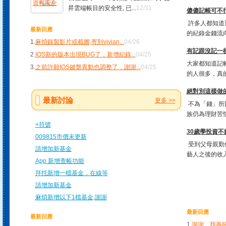
昇雲端帳目的安全性, 已...
12/31
傻傻記帳可不行!
許多人都知道
最新回應
的紀錄金錢流向
1.
麻煩錄製影片或截圖,寄到vivian
...
04/26
有記跟沒記一樣
2.
IOS新的版本出現BUG了，新增紀錄
...
04/25
大家都知道記
3.
之前許願IOS鍵盤異動也調整了，謝謝
...
04/25
的人很多，真的
絕對別這樣做
最新討論
更多 >>
不為「錢」所
族仍為理財苦惱
+符號
30歲學投資不
009815市價未更新
受到父母親勤
請增加新基金
藝人之後的收入
App 新增查帳功能
拜托新增一檔基金，在線等
請增加新基金
麻煩新增以下1檔基金,謝謝
最新回應
最新回應
1.
謝謝，我再