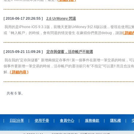
[ 2016-06-17 20:26:55 ]
2.6 UrMoney 閃退
我用的是iPhone iOS 9.3.1版，前幾天更新UrMoney 到2.6版以後... 發
或「轉入帳戶」的時候，會有閃退的情況發生 在麻煩你們查證debug，謝謝
( 詳細
[ 2015-09-21 11:09:26 ]
定存與儲蓄，活存帳戶不能選
我在我的"定存與儲蓄" 新增兩個定存事件! 第一個事件在新增一筆交易的時候，可以選擇
個事件要新增一筆交易的時候，活存帳戶的選項卻只有"不指定"可以選!! 而且也沒有
解...
( 詳細內容 )
共有 6 筆。
|
日記分享
|
使用手冊
|
會員中心
|
服務條款
|
隱私權
|