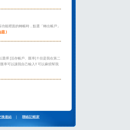
現在使用記帳功能裡面的轉帳時，點選「轉出帳戶」
內容 )
 [活存帳戶、匯率] !! 但是我在第二
匯率可以讓我自己輸入!! 可以麻煩幫我
交換連結
|
聯絡記帳家