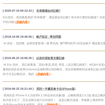
[ 2026-07-19 00:32:43 ]
存券匯撥如何記帳?
Eric您好，想請教股票的"存券匯撥"，應該要如何記帳? 有沒有什麼好的建議? 
戶的功能
( 詳細內容 )
[ 2018-10-06 19:46:56 ]
帳戶設定 - 幣別問題
Hi 您好， 想請教.. 如果想要新增一個 幣別為: 澳門幣(MOP) 的現金帳戶 應該要怎
[ 2016-06-25 18:06:36 ]
以前的貸款要怎麼記錄
Hi Eric 您好， 我已經看過「貸款(車貸,房貸, 學貸...) 該怎麼記錄呢?」的Q&A
像我的貸款是使用Urmoney這個軟體以前的帳目，現在想要轉移到這邊來記錄 請問我要
的方式去記帳的話，我的...
( 詳細內容 )
[ 2016-06-25 16:21:44 ]
用到一半畫面會卡住(iPhone版)
我用的是 iPhone 9.3.2(使用9.3.1時也有此現象)版，記帳軟體是2.6.1版 
程式就卡住了，完全沒辦法進行任何操作！ 或是記帳完成後，準備要上傳資料時，
道是iPhone系統本身問題，還是...
( 詳細內容 )