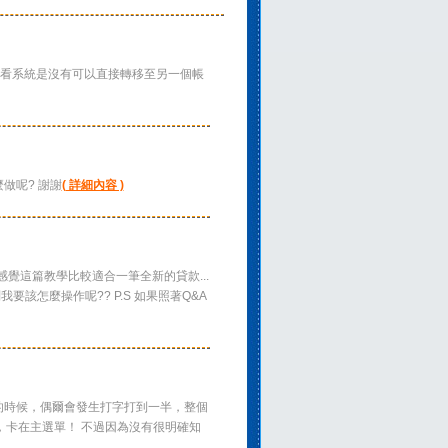
目前看系統是沒有可以直接轉移至另一個帳
麼做呢? 謝謝
( 詳細內容 )
 但是感覺這篇教學比較適合一筆全新的貸款...
該怎麼操作呢?? P.S 如果照著Q&A
最近記帳的時候，偶爾會發生打字打到一半，整個
卡在主選單！ 不過因為沒有很明確知