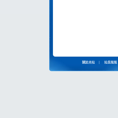
關於本站
|
站長報報