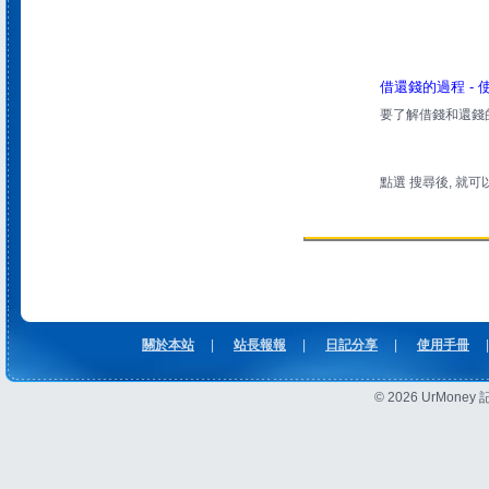
借還錢的過程 -
要了解借錢和還錢的過
點選 搜尋後, 就
關於本站
|
站長報報
|
日記分享
|
使用手冊
|
© 2026 UrMon