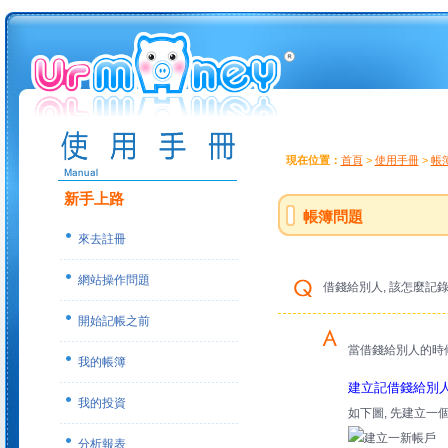
現在位置：
首頁
>
使用手冊
>
帳
新手上路
帳簿問題
來去註冊
網站操作問題
借錢給別人, 該怎麼記錄呢
開始記帳之前
當借錢給別人的時候
我的帳簿
建立記借錢給別
我的投資
如下圖, 先建立一個
分析報表