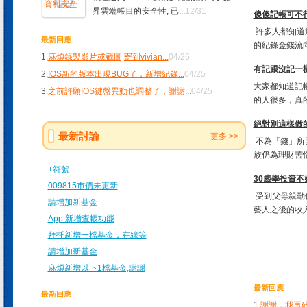
昇雲端帳目的安全性, 已...
12/31
傻傻記帳可不行!
許多人都知道
最新回應
的紀錄金錢流向
1.
麻煩錄製影片或截圖,寄到vivian
...
04/26
有記跟沒記一樣
2.
IOS新的版本出現BUG了，新增紀錄
...
04/25
大家都知道記
3.
之前許願IOS鍵盤異動也調整了，謝謝
...
04/25
的人很多，真的
絕對別這樣做
最新討論
更多 >>
不為「錢」所
族仍為理財苦惱
+符號
30歲學投資不
009815市價未更新
受到父母親勤
請增加新基金
藝人之後的收入
App 新增查帳功能
拜托新增一檔基金，在線等
請增加新基金
麻煩新增以下1檔基金,謝謝
最新回應
最新回應
1.
謝謝，我再