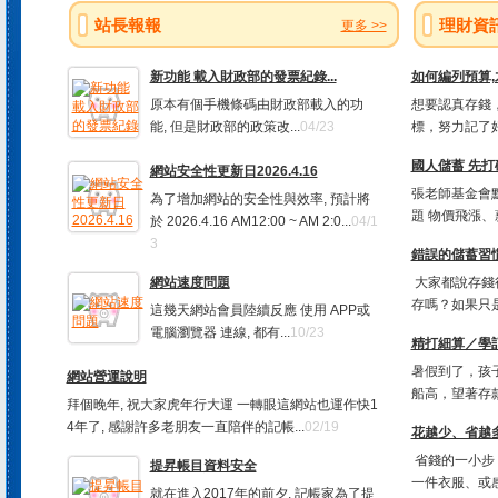
站長報報
理財資
更多 >>
新功能 載入財政部的發票紀錄...
如何編列預算
原本有個手機條碼由財政部載入的功
想要認真存錢，
能, 但是財政部的政策改...
04/23
標，努力記了好
國人儲蓄 先打
網站安全性更新日2026.4.16
張老師基金會
為了增加網站的安全性與效率, 預計將
題 物價飛漲、
於 2026.4.16 AM12:00 ~ AM 2:0...
04/1
3
錯誤的儲蓄習慣
網站速度問題
大家都說存錢
存嗎？如果只是
這幾天網站會員陸續反應 使用 APP或
電腦瀏覽器 連線, 都有...
10/23
精打細算／學
暑假到了，孩
網站營運說明
船高，望著存款
拜個晚年, 祝大家虎年行大運 一轉眼這網站也運作快1
4年了, 感謝許多老朋友一直陪伴的記帳...
02/19
花越少、省越多
省錢的一小步
提昇帳目資料安全
一件衣服、或感
就在進入2017年的前夕, 記帳家為了提