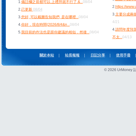
1.
備註欄之前都可以.上禮拜就不行了.&
...
08/04
2.
https://www
2.
已更新
08/04
3.
主要分成兩個
3.
您好, 可以截圖告知我們, 是在哪裡
...
08/04
4/21
4.
你好，現在時間(2026/8/4&n
...
08/04
4.
請問年度預
5.
我目前的作法也是跟你建議的相似，然後
...
08/04
不太
...
04/13
關於本站
|
站長報報
|
日記分享
|
使用手冊
|
© 2026 UrMon