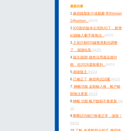
最新回應
1.
麻煩錄製影片或截圖,寄到vivian
2@urmon
...
04/26
2.
IOS新的版本出現BUG了，新增
紀錄輸入數字後無法
...
04/25
3.
之前許願IOS鍵盤異動也調整
了，謝謝站長
04/25
4.
版主謝謝! 雖然沒用過這個功
能，但2026還能看到
...
04/24
5.
謝謝版主
04/24
6.
已修正了, 麻煩再試試囉
04/16
7.
轉帳功能 金額輸入後，帳戶餘
額無法更新
04/16
8.
轉帳 功能 帳戶餘額不會更新
04/
16
9.
剛剛試功能已恢復正常，謝謝！
04/16
10.
了解, 有更動部分程式, 麻煩抽