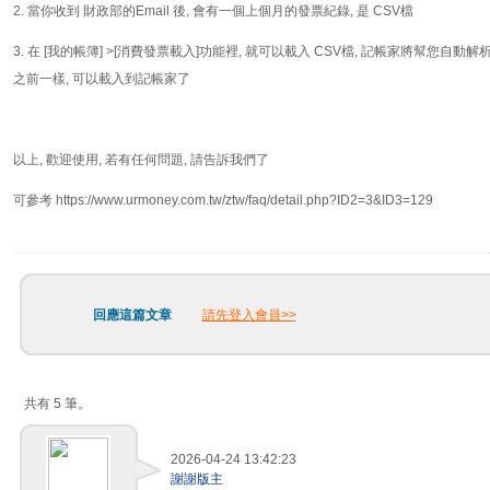
2. 當你收到 財政部的Email 後, 會有一個上個月的發票紀錄, 是 CSV檔
3. 在 [我的帳簿] >[消費發票載入]功能裡, 就可以載入 CSV檔, 記帳家將幫您自動解
之前一樣, 可以載入到記帳家了
以上, 歡迎使用, 若有任何問題, 請告訴我們了
可參考 https://www.urmoney.com.tw/ztw/faq/detail.php?ID2=3&ID3=129
回應這篇文章
請先登入會員>>
共有 5 筆。
2026-04-24 13:42:23
謝謝版主