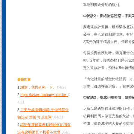
單說明資金分配的原則。
◎祕訣2：拒絕物慾誘惑，不亂
擬定還款計畫後，鍾秀榮徹底執
優渥，生活過得相當愜意。有的
2萬元的鞋子犒賞自己。但鍾秀
每當投資有獲利時，鍾秀榮會立
輕。2年前，鍾秀榮順利將公寓
定的還款計畫，預計在5年後清
「有做計畫的感覺比較踏實，才
最新回應
大學，都還在繳房貸。」鍾秀榮
1.
謝謝，我再研究一下。
04/22
2.
https://www.urmoney.com.tw
...
0
◎祕訣3：養成記帳習慣，隨時
4/21
之所以能夠堅持達成理財目標，
3.
主要分成兩個步驟: 先做預算金
後再利用周末做更完整的統計，
額設定 然後 可以查詢
...
04/21
習慣，像是減少吃大餐的次數等
4.
請問年度預算表具體如何使用有
沒有說明網頁？我看不太懂
...
04/1