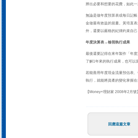
辨出必要和想要的花費，如此一
無論是做年度預算表或每日記帳
金做最有效益的規畫。黃培直表
外，還要以嚴格的紀律約束自己
年度決算表→檢視執行成果
最後還要記得在來年製作「年度
了解1年來的執行成果，也可以
若能善用年度現金流量預估表、
執行，就能將資產的變化掌握在
【Money+理財家 2008年2月號
回應這篇文章