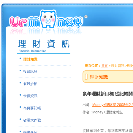
理財知識
現在位置：
首頁
> 理財資訊 >理
投資訊息
理財知識
省錢妙招
鼠年理財新目標 從記帳開
卡債資訊
出處 :
Money+理財家 2008年2
為何要記帳
作者 : Money+理財家雜誌
省電大作戰
從國家到企業，每到歲末年終都
好書介紹