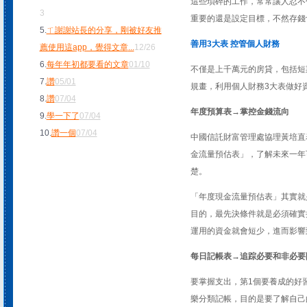
這些瑣碎的工作，常常讓人忍不
3
重要的還是設定目標，不然存錢
5.
ㄒ謝謝站長的分享，剛被好友推
善用3大表 控管個人財務
薦使用這app，覺得文章
...
12/26
6.
每年年初都要看的文章
01/10
不僅是上千萬元的房貸，包括短
7.
讚
05/01
規畫，利用個人財務3大表做好
8.
讚
07/04
年度預算表→掌控金錢流向
9.
學一下了
07/04
10.
讚一個
07/04
中國信託財富管理處協理黃培直
金流量預估表」，了解未來一年
楚。
「年度現金流量預估表」其實就
目的，最先決條件就是必須確實
運用的資金就會短少，進而影響
每日記帳表→追踪必要和非必要
要掌握支出，第1個要養成的好
樂分類記帳，目的是要了解自己