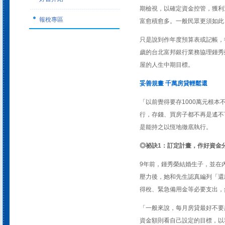
期檢視，以確定資金控管，獲利
報稅專區
富愈積愈多。一般民眾更須如此
只是說到作年度預算表或記帳，
歲的台北富邦銀行業務協理鍾秀
屋的人生中期目標。
妥善規畫 千萬房貸輕鬆還
「以前覺得要存1000萬元根
行，存錢、買房子都不再是遙不
是能持之以恆地徹底執行。
◎祕訣1：訂定計畫，作好資金
9年前，鍾秀榮結婚生子，並在
壓力後，她和先生認真編列「還
得稅、緊急備用金等必要支出，
「一般來說，每月房貸最好不要
資金額則看自己設定的目標，以