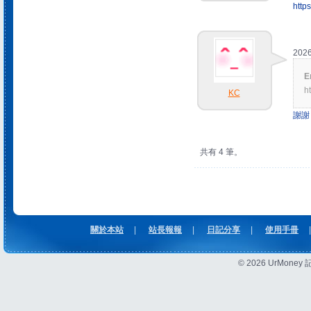
http
2026
E
ht
KC
謝謝
共有 4 筆。
關於本站
|
站長報報
|
日記分享
|
使用手冊
|
© 2026 UrMon