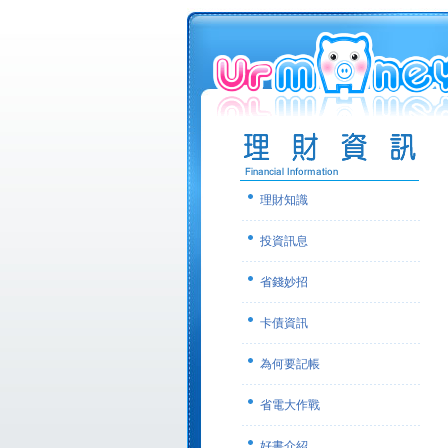
理財知識
投資訊息
省錢妙招
卡債資訊
為何要記帳
省電大作戰
好書介紹