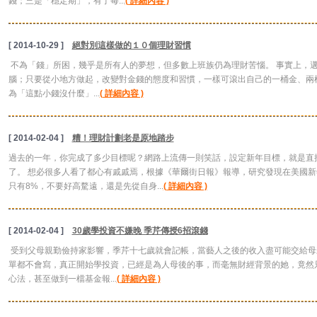
錢；三是「穩定期」，有了每...
( 詳細內容 )
[ 2014-10-29 ]
絕對別這樣做的１０個理財習慣
不為「錢」所困，幾乎是所有人的夢想，但多數上班族仍為理財苦惱。 事實上，
腦；只要從小地方做起，改變對金錢的態度和習慣，一樣可滾出自己的一桶金、兩桶
為「這點小錢沒什麼」...
( 詳細內容 )
[ 2014-02-04 ]
糟！理財計劃老是原地踏步
過去的一年，你完成了多少目標呢？網路上流傳一則笑話，設定新年目標，就是直接把
了。 想必很多人看了都心有戚戚焉，根據《華爾街日報》報導，研究發現在美國新
只有8%，不要好高騖遠，還是先從自身...
( 詳細內容 )
[ 2014-02-04 ]
30歲學投資不嫌晚 季芹傳授6招滾錢
受到父母親勤儉持家影響，季芹十七歲就會記帳，當藝人之後的收入盡可能交給母
單都不會寫，真正開始學投資，已經是為人母後的事，而毫無財經背景的她，竟然
心法，甚至做到一檔基金報...
( 詳細內容 )