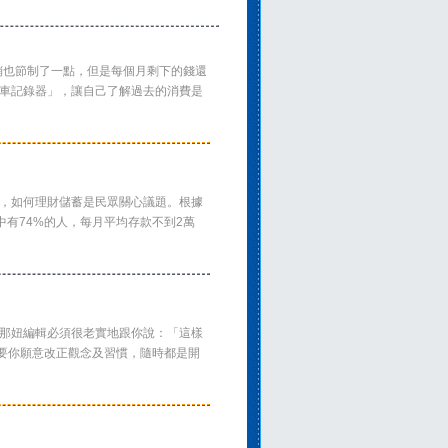
銷也節制了一點，但是每個月剩下的錢還
行車記錄器」，讓自己了解過去的消費是
代，如何理財儲蓄是民眾關心議題。根據
中有74%的人，每月平均存款不到2萬
那妞編輯必須很老實地跟你說：「這樣
要你願意改正觀念及習慣，隨時都是開