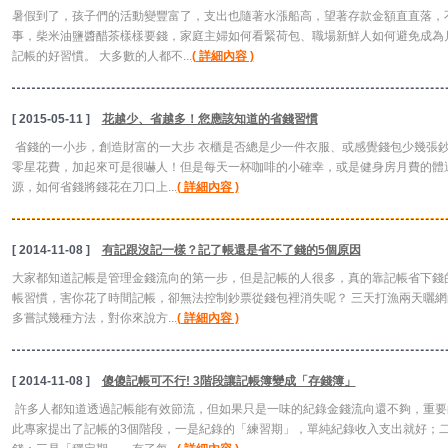
暑假到了，孩子們的活動變豐富了，支出也隨著水漲船高，望著存款金額直直落，
事，柴米油鹽醬醋茶樣樣要錢，家庭主婦如何看緊荷包、職場新鮮人如何避免成為
記帳的好習慣。 大多數的人都不...
( 詳細內容 )
[ 2015-05-11 ]
花越少、省越多！您應該知道的省錢習慣
省錢的一小步，創造財富的一大步 衣櫃是否總是少一件衣服、或感覺錢包少幾張
零星花費，加起來可是很嚇人！但是每天一杯咖啡的小確幸，或是健身房月費的體
源，如何省錢將錢花在刀口上...
( 詳細內容 )
[ 2014-11-08 ]
有記跟沒記一樣？記了帳還是省不了錢的5個原因
大家都知道記帳是管理金錢流向的第一步，但是記帳的人很多，真的靠記帳省下錢
帳習慣，害你花了時間記帳，卻無法控制鈔票從錢包裡消失呢？ 三天打漁兩天曬網
多嘗試幾種方法，對你來說方...
( 詳細內容 )
[ 2014-11-08 ]
傻傻記帳可不行! 3階段讓記帳簿變成「存錢簿」
許多人都知道透過記帳能有效節流，但如果只是一味的紀錄金錢流向還不夠，重要
此專家提出了記帳的3個階段，一是紀錄的「練習期」，單純紀錄收入支出就好；