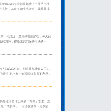
不禁嘀咕錢怎麼都長翅膀了？開門七件
月光族？其實有個小小撇步，就是養成
鈔票！俗話說，魔鬼藏在細節裡，每天的
適能訓練，都是讓我們保持愉快的泉
的人卻寥寥可數。到底是那些錯誤的記
的習慣 要培養一個習慣確實是不容易，
的是還得發揮記帳的「存錢」功能。對
二是「成長期」，目標在於存下更多的