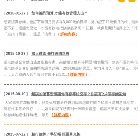
[ 2016-01-27 ]
如何編列預算,才能有效管理支出？
想要認真存錢，也訂下每個月要多存3,000元的目標，努力記了好幾個月的帳，開
是不多，還能怎麼做，才能有效地把錢存起來呢？ 記帳，就像是開銷道路上的「
「必須（需要）」還是「浪費（...
( 詳細內容 )
[ 2015-10-27 ]
國人儲蓄 先打破四迷思
張老師基金會點出過度依賴專家、高估投資獲利等問題 物價飛漲、薪資不漲的時
張老師基金會所做的問卷調查結果，20到39歲的民眾，平均月收入不到4萬元，其
元，近六成的人甚至每月存款不到1萬...
( 詳細內容 )
[ 2015-08-10 ]
錯誤的儲蓄習慣讓你有存等於沒存？你該有的4個存錢認知
大家都說存錢很重要，但是你有想過存錢到底該怎麼存嗎？如果只是無意識地存，
有存根本等於沒存！」，如果你現在感覺到一陣晴天霹靂，也請不要直接放棄。只
始存錢地絕佳好時機。 每月...
( 詳細內容 )
[ 2015-07-22 ]
精打細算／學記帳 拒當月光族