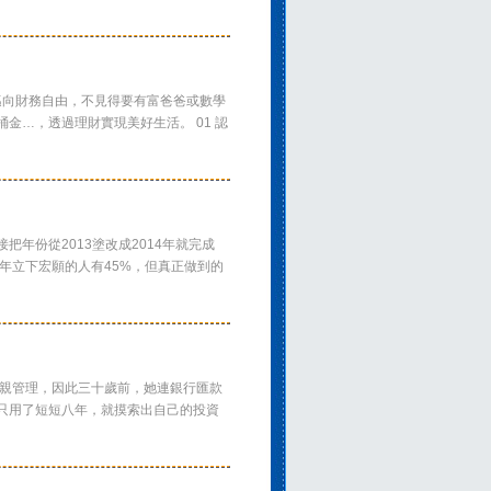
邁向財務自由，不見得要有富爸爸或數學
金…，透過理財實現美好生活。 01 認
年份從2013塗改成2014年就完成
年立下宏願的人有45%，但真正做到的
親管理，因此三十歲前，她連銀行匯款
只用了短短八年，就摸索出自己的投資