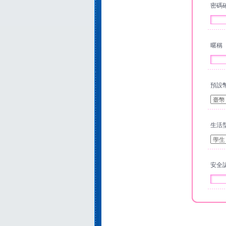
密
暱
預
生
安