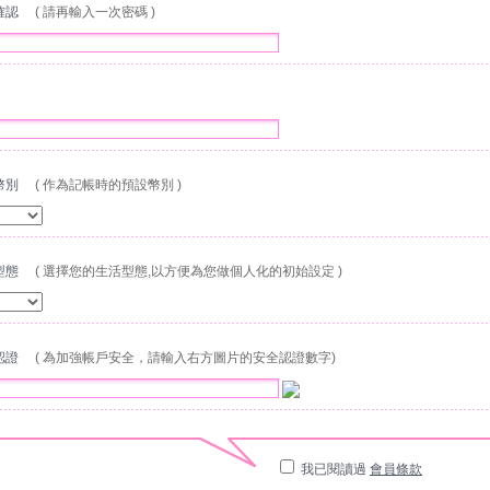
碼確認
( 請再輸入一次密碼 )
稱
設幣別
( 作為記帳時的預設幣別 )
活型態
( 選擇您的生活型態,以方便為您做個人化的初始設定 )
全認證
( 為加強帳戶安全，請輸入右方圖片的安全認證數字)
我已閱讀過
會員條款