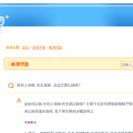
現在位置：
首頁
>
使用手冊
>
帳簿問題
帳簿問題
跟別人借錢, 並且還錢 , 這該怎麼記錄呢?
該如何記錄 向別人借錢 的交易記錄呢? 主要方法是先開個虛擬帳戶類
來記錄借還的過程. 底下將完整的步驟說明之:
準備事項: