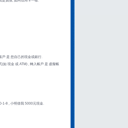
實就是負債, 如同信用卡一樣.
帳戶 是 您自己的現金或銀行.
 現金 或 ATM) , 轉入帳戶 是 虛擬帳
8 , 小明借我 5000元現金.