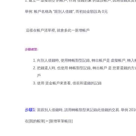
1. 建立一 虛擬類型 的帳戶, 作為 借錢對象 的虛設帳戶, 因為借錢其
舉例: 帳戶名稱為 "跟別人借錢", 而初始金額設為 0元
這樣在帳戶清單裡, 就會多此一新增帳戶
步驟總覽:
向別人借錢時, 使用轉帳類型記錄, 轉出帳戶是 虛擬帳戶, 轉入
把錢還人時, 也使用 轉帳類型記錄, 轉出帳戶 是 您要還錢的方式(如
戶
使用 資金帳戶來查看, 借前和還錢的記錄
步驟1:
當跟別人借錢時, 請用轉帳類型來記錄此借錢的交易. 舉例 2010-1-
在[我的帳簿] > [新增單筆帳目]