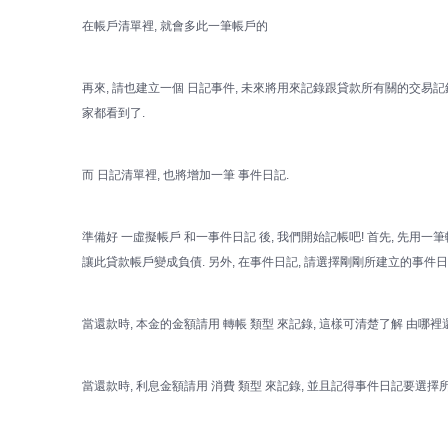
在帳戶清單裡, 就會多此一筆帳戶的
再來, 請也建立一個 日記事件, 未來將用來記錄跟貸款所有關的交易記錄.
家都看到了.
而 日記清單裡, 也將增加一筆 事件日記.
準備好 一虛擬帳戶 和一事件日記 後, 我們開始記帳吧! 首先, 先用
讓此貸款帳戶變成負債. 另外, 在事件日記, 請選擇剛剛所建立的事件日
當還款時, 本金的金額請用 轉帳 類型 來記錄, 這樣可清楚了解 由哪裡
當還款時, 利息金額請用 消費 類型 來記錄, 並且記得事件日記要選