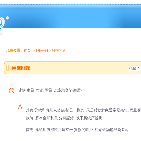
現在位置：
首頁
>
使用手冊
>
帳簿問題
帳簿問題
貸款(車貸,房貸, 學貸...) 該怎麼記錄呢?
其實 貸款和向別人借錢 都是一樣的, 只是貸款對象通常是銀行, 而且
款時, 將本金和利息 分開記錄. 以下將依序說明:
首先, 建議用虛擬帳戶建立一 貸款的帳戶, 初始金額也設為 0元.