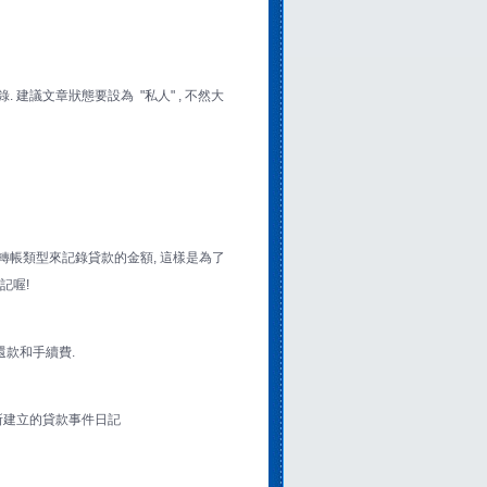
 建議文章狀態要設為 "私人" , 不然大
一筆轉帳類型來記錄貸款的金額, 這樣是為了
記喔!
還款和手續費.
擇所建立的貸款事件日記