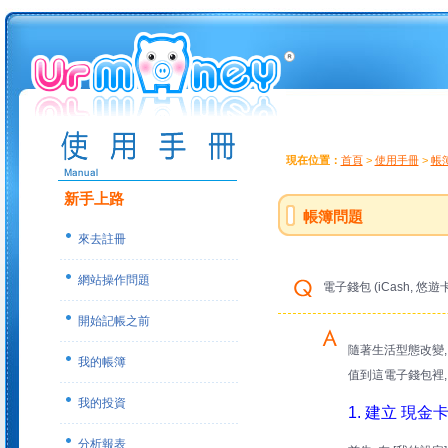
現在位置：
首頁
>
使用手冊
>
帳
新手上路
帳簿問題
來去註冊
網站操作問題
電子錢包 (iCash, 悠遊
開始記帳之前
隨著生活型態改變, 
我的帳簿
值到這電子錢包裡,
我的投資
1. 建立 現金
分析報表