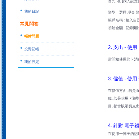
首先, 在 [我的設定
我的日記
類型 : 選擇 現金 類
帳戶名稱 : 輸入
常見問答
初始金額 : 記錄
帳簿問題
2. 支出 - 使
投資記帳
當開始使用此卡消費時
我的設定
3. 儲值 - 使
在儲值方面, 若是
錢. 若是信用卡類
目, 都會以消費支
4. 針對 電子
在使用一陣子的記錄時