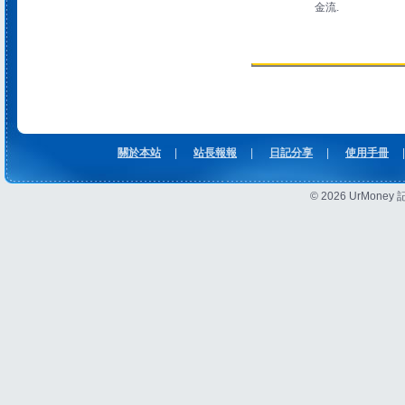
金流.
關於本站
|
站長報報
|
日記分享
|
使用手冊
|
© 2026 UrMon