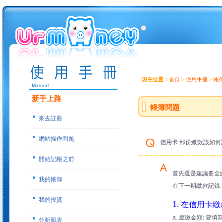
現在位置：
首頁
>
使用手冊
>
帳
新手上路
帳簿問題
來去註冊
網站操作問題
信用卡 部份繳款該如何
開始記帳之前
首先還是建議要全繳
我的帳簿
在下一期繳款記錄上
我的投資
1. 在信用卡
a. 應繳金額: 
分析報表