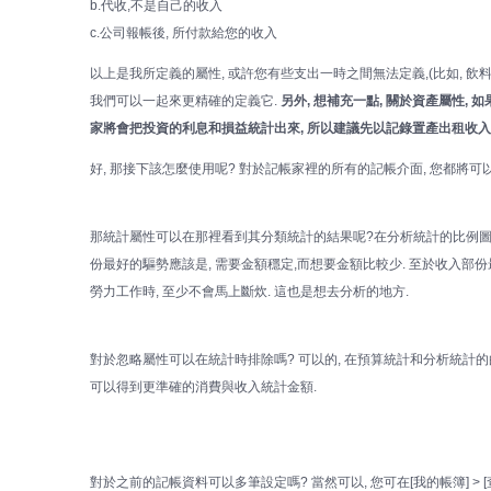
b.代收,不是自己的收入
c.公司報帳後, 所付款給您的收入
以上是我所定義的屬性, 或許您有些支出一時之間無法定義,(比如, 飲料
我們可以一起來更精確的定義它.
另外, 想補充一點, 關於資產屬性, 如
家將會把投資的利息和損益統計出來, 所以建議先以記錄置產出租收入
好, 那接下該怎麼使用呢? 對於記帳家裡的所有的記帳介面, 您都將可
那統計屬性可以在那裡看到其分類統計的結果呢?在分析統計的比例圖中
份最好的驅勢應該是, 需要金額穩定,而想要金額比較少. 至於收入部
勞力工作時, 至少不會馬上斷炊. 這也是想去分析的地方.
對於忽略屬性可以在統計時排除嗎? 可以的, 在預算統計和分析統計的曲
可以得到更準確的消費與收入統計金額.
對於之前的記帳資料可以多筆設定嗎? 當然可以, 您可在[我的帳簿] > 