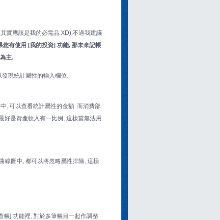
其實應該是我的必需品 XD),不過我建議
果您有使用 [我的投資] 功能, 那未來記帳
為主.
以發現統計屬性的輸入欄位.
, 可以查看統計屬性的金額. 而消費部
份最好是資產收入有一比例, 這樣當無法用
線圖中, 都可以將忽略屬性排除, 這樣
[查帳] 功能裡, 對於多筆帳目一起作調整