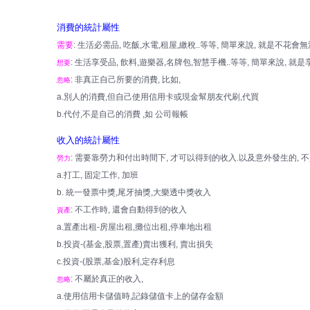
消費的統計屬性
需要
: 生活必需品, 吃飯,水電,租屋,繳稅..等等, 簡單來說, 就是不花
: 生活享受品, 飲料,遊樂器,名牌包,智慧手機..等等, 簡單來說, 
想要
: 非真正自己所要的消費, 比如,
忽略
a.別人的消費,但自己使用信用卡或現金幫朋友代刷,代買
b.代付,不是自己的消費 ,如 公司報帳
收入的統計屬性
: 需要靠勞力和付出時間下, 才可以得到的收入.以及意外發生的, 不
勞力
a.打工, 固定工作, 加班
b. 統一發票中獎,尾牙抽獎,大樂透中獎收入
: 不工作時, 還會自動得到的收入
資產
a.置產出租-房屋出租,攤位出租,停車地出租
b.投資-(基金,股票,置產)賣出獲利, 賣出損失
c.投資-(股票,基金)股利,定存利息
: 不屬於真正的收入,
忽略
a.使用信用卡儲值時,記錄儲值卡上的儲存金額