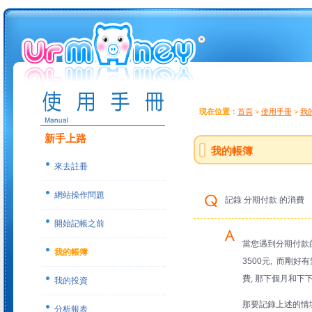
現在位置：
首頁
>
使用手冊
>
我
新手上路
我的帳簿
來去註冊
網站操作問題
記錄 分期付款 的消費
開始記帳之前
當您遇到分期付款的
我的帳簿
3500元, 而剛好
費, 那下個月和下下
我的投資
那要記錄上述的情境
分析報表