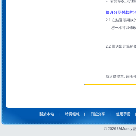
C. 若要修改, 則
修改分期付款的
2.1 在點選頭期款
您一樣可以修改期
2.2 當送出此筆的
就這麼簡單, 這樣
關於本站
|
站長報報
|
日記分享
|
使用手冊
|
© 2026 UrMon