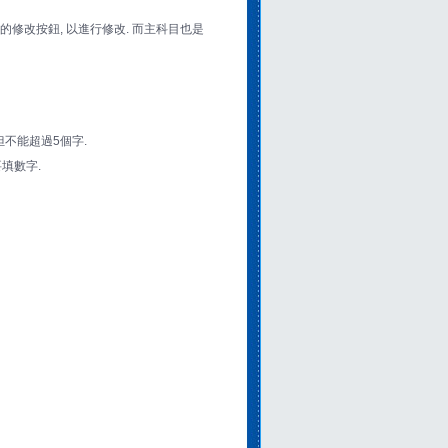
修改按鈕, 以進行修改. 而主科目也是
 但不能超過5個字.
要填數字.