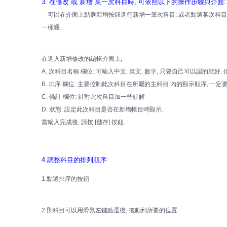
3. 在修改 或 新增 某一次科目時, 可依照以下的操作步驟與介面:
可以在介面上點選新增按鈕進行新增一筆次科目; 或者點選某次科目的
一樣喔.
在進入新增修改的編輯介面上,
A. 次科目名稱 欄位: 可輸入中文, 英文, 數字, 只要自己可以認的就好,
B. 排序 欄位: 主要控制此次科目在所屬的主科目 內的顯示順序, 一定
C. 備註 欄位: 針對此次科目加一些註解
D. 狀態: 設定此次科目是否在新增帳目時顯示.
當輸入完成後, 請按 [儲存] 按鈕.
4.調整科目的排列順序:
1.點選排序的按鈕
2.則科目可以用滑鼠左鍵點選後, 拖動到所要的位置.