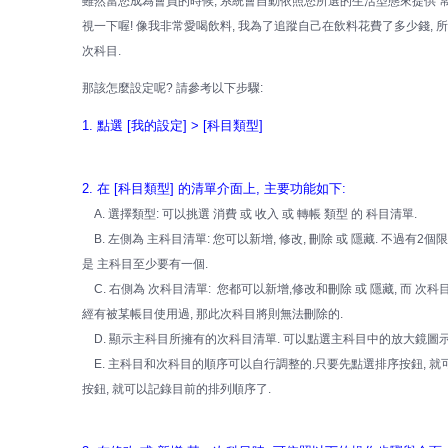
雖然當您成為會員的時候, 系統會自動依照您所選的生活型態來提供 
視一下喔! 像我非常愛喝飲料, 我為了追蹤自己在飲料花費了多少錢, 所以
次科目.
那該怎麼設定呢? 請參考以下步驟:
1. 點選 [我的設定] > [科目類型]
2. 在 [科目類型] 的清單介面上, 主要功能如下:
A. 選擇類型: 可以挑選 消費 或 收入 或 轉帳 類型 的 科目清單.
B. 左側為 主科目清單: 您可以新增, 修改, 刪除 或 隱藏. 不過有2個
是 主科目至少要有一個.
C. 右側為 次科目清單: 您都可以新增,修改和刪除 或 隱藏, 而 次科
經有被某帳目使用過, 那此次科目將則無法刪除的.
D. 顯示主科目所擁有的次科目清單. 可以點選主科目中的放大鏡圖示
E. 主科目和次科目的順序可以自行調整的.只要先點選排序按鈕, 就可
按鈕, 就可以記錄目前的排列順序了.