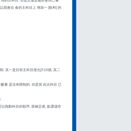
常用的次科目, 但是您還是最好要自己審
我會在 食的主科目上 增加一 [飲料] 的
限制. 其一是目前主科目僅允許10個, 其二
目數量 是沒有限制的. 但是當 此次科目 已
.
以拖動科目的順序, 當確定後, 點選儲存