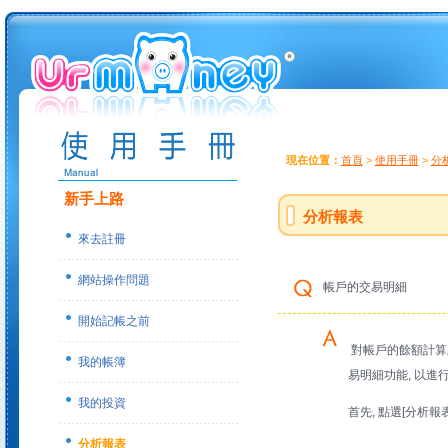
現在位置：
首頁
>
使用手冊
>
分
新手上路
分析報表
來去註冊
網站操作問題
帳戶的交易明細
開始記帳之前
對帳戶的餘額計算上
我的帳簿
易明細功能, 以進行
我的投資
首先, 點選[分析報
分析報表