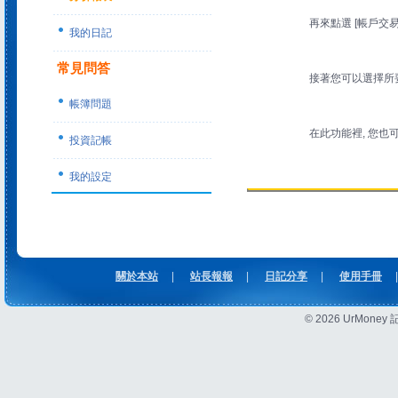
再來點選 [帳戶交易
我的日記
常見問答
接著您可以選擇所要
帳簿問題
在此功能裡, 您也可
投資記帳
我的設定
關於本站
|
站長報報
|
日記分享
|
使用手冊
|
© 2026 UrMon