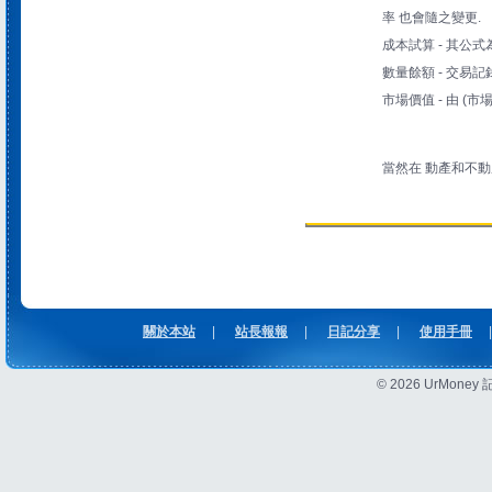
率 也會隨之變更.
成本試算 - 其公式
數量餘額 - 交易
市場價值 - 由 (
當然在 動產和不動
關於本站
|
站長報報
|
日記分享
|
使用手冊
|
© 2026 UrMon