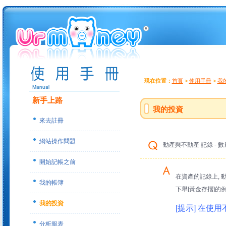
現在位置：
首頁
>
使用手冊
>
我
新手上路
我的投資
來去註冊
網站操作問題
動產與不動產 記錄 - 
開始記帳之前
在資產的記錄上, 
我的帳簿
下舉[黃金存摺]的
我的投資
[提示] 在使
分析報表