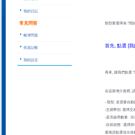
我的日記
常見問答
類型要選擇為 "理財
帳簿問題
首先, 點選 [
投資記帳
我的設定
再來, 讓我們點選
在這新增介面裡, 
- 類型: 若需要自
-交易幣別: 選擇
-是否啟用數量 : 目
-目前狀態 : 選
最後請點選送出按鈕