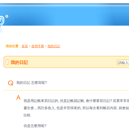
現在位置：
首頁
>
使用手冊
>
我的日記
我的日記
我的日記 怎麼寫呢?
我是用記帳來寫日記的, 但是記帳就記帳, 會什麼要寫日記? 其實常常很多
慶生會.., 而許多收入, 也是辛苦得來的, 所以每次看到帳目內容, 就
比較.
但是怎麼用呢?