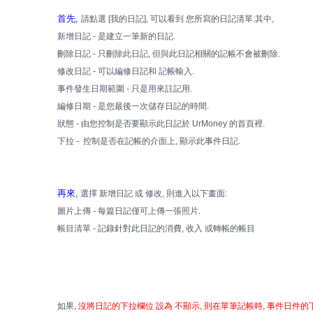
首先,
請點選 [我的日記], 可以看到 您所寫的日記清單:其中,
新增日記 - 是建立一筆新的日記.
刪除日記 - 只刪除此日記, 但與此日記相關的記帳不會被刪除.
修改日記 - 可以編修日記和 記帳輸入.
事件發生日期範圍 - 只是用來註記用.
編修日期 - 是您最後一次儲存日記的時間.
狀態 - 由您控制是否要顯示此日記於 UrMoney 的首頁裡.
下拉 - 控制是否在記帳的介面上, 顯示此事件日記.
再來,
選擇 新增日記 或 修改, 則進入以下畫面:
圖片上傳 - 每篇日記僅可上傳一張照片.
帳目清單 - 記錄針對此日記的消費, 收入 或轉帳的帳目
如果,
沒將日記的下拉欄位 設為 不顯示, 則在單筆記帳時, 事件日件