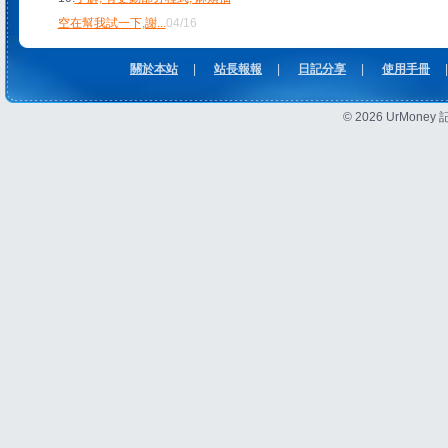
空在幫我試一下,謝
...
04/16
關於本站
|
站長報報
|
日記分享
|
使用手冊
|
© 2026 UrMon