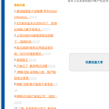
基本上在真實的銀行帳戶也是有一
最新回應
1.
麻煩錄製影片或截圖,寄到vivian
2@urmon
...
04/26
2.
IOS新的版本出現BUG了，新增
紀錄輸入數字後無法
...
04/25
3.
之前許願IOS鍵盤異動也調整
了，謝謝站長
04/25
4.
版主謝謝! 雖然沒用過這個功
能，但2026還能看到
...
04/24
5.
謝謝版主
04/24
回應這篇文章
6.
已修正了, 麻煩再試試囉
04/16
7.
轉帳功能 金額輸入後，帳戶餘
額無法更新
04/16
8.
轉帳 功能 帳戶餘額不會更新
04/
16
9.
剛剛試功能已恢復正常，謝謝！
04/16
10.
了解, 有更動部分程式, 麻煩抽