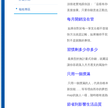
須很老實地跟你說：「這樣有存
報稅專區
直接放棄。只要你願意改正觀念
每月開銷沒在管
如果你對於每一筆支出都不曾留
快方法就是記帳，如果懶得手寫
對不是困難的事情。
習慣剩多少存多少
最典型的無計畫式存錢，就屬這
讓你容易落入月月透支的風險中
只用一個撲滿
只用一個撲滿的人，代表你根本
新技能……等等理由而存的夢想基
map的旅人一樣，隨時都有迷
節省到影響生活品質