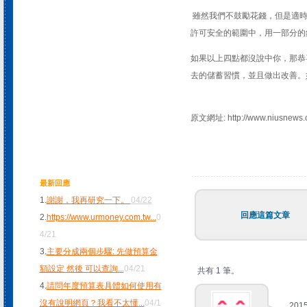
雖然我們不鼓勵花錢，但是適時
許可安全的範圍中，用一部分的
如果以上四點都沒說中你，那恭
去的儲蓄習慣，並且做出改善。
原文網址: http://www.niusnews
最新回應
1.
謝謝，我再研究一下。
04/22
回應這篇文章
2.
https://www.urmoney.com.tw
...
0
4/21
3.
主要分成兩個步驟: 先做預算金
額設定 然後 可以查詢
...
04/21
共有 1 筆。
4.
請問年度預算表具體如何使用有
沒有說明網頁？我看不太懂
...
04/1
2015