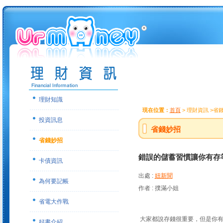
理財知識
現在位置：
首頁
> 理財資訊 >省
投資訊息
省錢妙招
省錢妙招
錯誤的儲蓄習慣讓你有存
卡債資訊
出處 :
妞新聞
為何要記帳
作者 : 撲滿小姐
省電大作戰
大家都說存錢很重要，但是你有
好書介紹