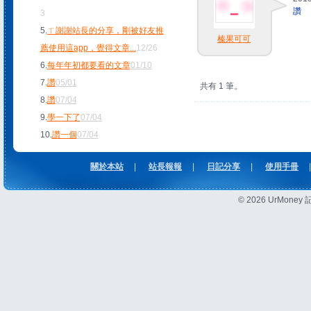
讚
3
5.
ㄒ謝謝站長的分享，剛被好友推
榛果可可
薦使用這app，覺得文章
...
12/26
6.
每年年初都要看的文章
01/10
7.
讚
05/01
共有 1 筆。
8.
讚
07/04
9.
學一下了
07/04
10.
讚一個
07/04
關於本站
|
站長報報
|
日記分享
|
使用手冊
|
© 2026 UrMon