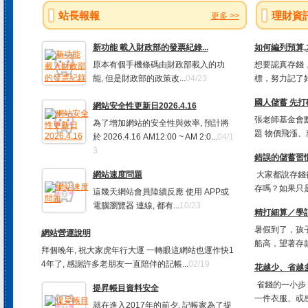
站長報報
理財資
更多 >>
新功能 載入財政部的發票紀錄...
如何編列預算
原本有個手機條碼由財政部載入的功
想要認真存錢，
能, 但是財政部的政策改...
04/23
標，努力記了好
國人儲蓄 先打
網站安全性更新日2026.4.16
張老師基金會
為了增加網站的安全性與效率, 預計將
題 物價飛漲、
於 2026.4.16 AM12:00 ~ AM 2:0...
04/1
3
錯誤的儲蓄習慣
網站速度問題
大家都說存錢
存嗎？如果只是
這幾天網站會員陸續反應 使用 APP或
電腦瀏覽器 連線, 都有...
10/23
精打細算／學
暑假到了，孩
網站營運說明
船高，望著存款
拜個晚年, 祝大家虎年行大運 一轉眼這網站也運作快1
4年了, 感謝許多老朋友一直陪伴的記帳...
02/19
花越少、省越多
省錢的一小步
提昇帳目資料安全
一件衣服、或感
就在進入2017年的前夕, 記帳家為了提