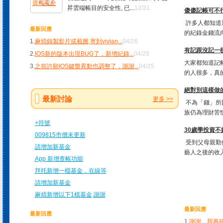
昇雲端帳目的安全性, 已...
12/31
傻傻記帳可不行!
許多人都知道
最新回應
的紀錄金錢流向
1.
麻煩錄製影片或截圖,寄到vivian
...
04/26
有記跟沒記一樣
2.
IOS新的版本出現BUG了，新增紀錄
...
04/25
大家都知道記
3.
之前許願IOS鍵盤異動也調整了，謝謝
...
04/25
的人很多，真的
絕對別這樣做
最新討論
更多 >>
不為「錢」所
族仍為理財苦惱
+符號
30歲學投資不
009815市價未更新
受到父母親勤
請增加新基金
藝人之後的收入
App 新增查帳功能
拜托新增一檔基金，在線等
請增加新基金
麻煩新增以下1檔基金,謝謝
最新回應
最新回應
1.
謝謝，我再