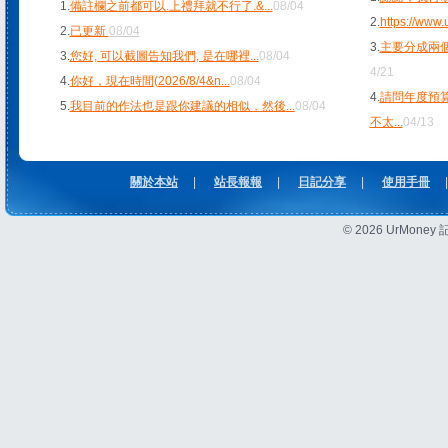
1.
備註欄之前都可以.上禮拜就不行了.&
...
08/04
2.
https://www
2.
已更新
08/04
3.
主要分成兩個
3.
您好, 可以截圖告知我們, 是在哪裡
...
08/04
4/21
4.
你好，現在時間(2026/8/4&n
...
08/04
4.
請問年度預
5.
我目前的作法也是跟你建議的相似，然後
...
08/04
不太
...
04/13
關於本站
|
站長報報
|
日記分享
|
使用手冊
|
© 2026 UrMon