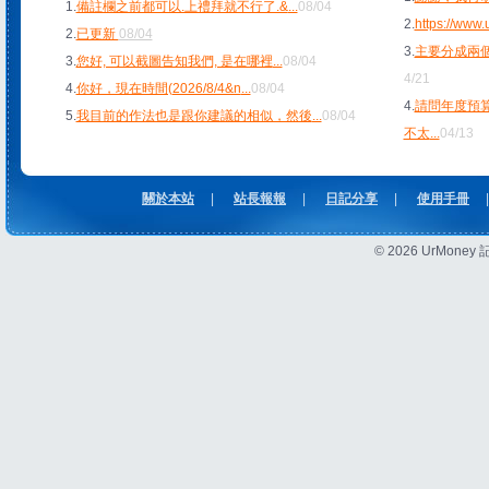
1.
備註欄之前都可以.上禮拜就不行了.&
...
08/04
2.
https://www
2.
已更新
08/04
3.
主要分成兩個
3.
您好, 可以截圖告知我們, 是在哪裡
...
08/04
4/21
4.
你好，現在時間(2026/8/4&n
...
08/04
4.
請問年度預
5.
我目前的作法也是跟你建議的相似，然後
...
08/04
不太
...
04/13
關於本站
|
站長報報
|
日記分享
|
使用手冊
|
© 2026 UrMon