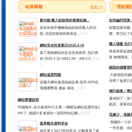
站長報報
理財資
更多 >>
新功能 載入財政部的發票紀錄...
如何編列預算
原本有個手機條碼由財政部載入的功
想要認真存錢，
能, 但是財政部的政策改...
04/23
標，努力記了好
國人儲蓄 先打
網站安全性更新日2026.4.16
張老師基金會
為了增加網站的安全性與效率, 預計將
題 物價飛漲、
於 2026.4.16 AM12:00 ~ AM 2:0...
04/1
3
錯誤的儲蓄習慣
網站速度問題
大家都說存錢
存嗎？如果只是
這幾天網站會員陸續反應 使用 APP或
電腦瀏覽器 連線, 都有...
10/23
精打細算／學
暑假到了，孩
網站營運說明
船高，望著存款
拜個晚年, 祝大家虎年行大運 一轉眼這網站也運作快1
4年了, 感謝許多老朋友一直陪伴的記帳...
02/19
花越少、省越多
省錢的一小步
提昇帳目資料安全
一件衣服、或感
就在進入2017年的前夕, 記帳家為了提