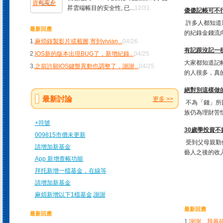
昇雲端帳目的安全性, 已...
12/31
傻傻記帳可不行!
許多人都知道
最新回應
的紀錄金錢流向
1.
麻煩錄製影片或截圖,寄到vivian
...
04/26
有記跟沒記一樣
2.
IOS新的版本出現BUG了，新增紀錄
...
04/25
大家都知道記
3.
之前許願IOS鍵盤異動也調整了，謝謝
...
04/25
的人很多，真的
絕對別這樣做
最新討論
更多 >>
不為「錢」所
族仍為理財苦惱
+符號
30歲學投資不
009815市價未更新
受到父母親勤
請增加新基金
藝人之後的收入
App 新增查帳功能
拜托新增一檔基金，在線等
請增加新基金
麻煩新增以下1檔基金,謝謝
最新回應
最新回應
1.
謝謝，我再