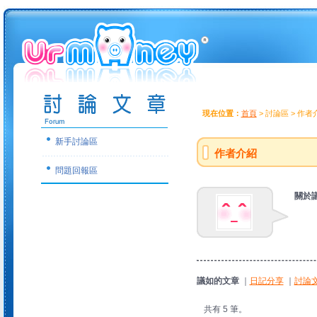
現在位置：
首頁
> 討論區 > 作者
新手討論區
作者介紹
問題回報區
關於
議如的文章
｜
日記分享
｜
討論
共有 5 筆。