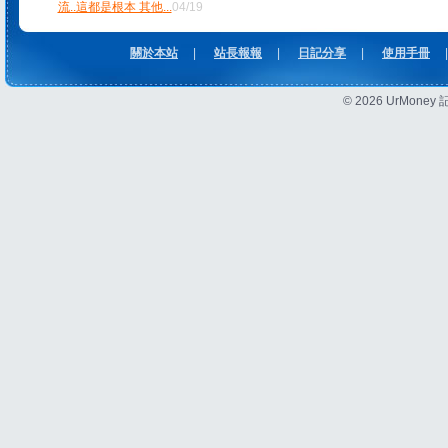
流..這都是根本 其他
...
04/19
關於本站
|
站長報報
|
日記分享
|
使用手冊
|
© 2026 UrMon