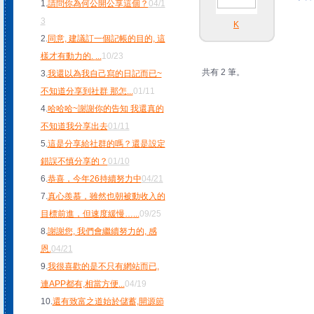
1.
請問你為何公開公享這個？
04/1
3
K
2.
同意, 建議訂一個記帳的目的, 這
樣才有動力的.
...
10/23
共有 2 筆。
3.
我還以為我自己寫的日記而已~
不知道分享到社群 那怎
...
01/11
4.
哈哈哈~謝謝你的告知 我還真的
不知道我分享出去
01/11
5.
這是分享給社群的嗎？還是設定
錯誤不慎分享的？
01/10
6.
恭喜，今年26持續努力中
04/21
7.
真心羨慕，雖然也朝被動收入的
目標前進，但速度緩慢…
...
09/25
8.
謝謝您, 我們會繼續努力的, 感
恩.
04/21
9.
我很喜歡的是不只有網站而已,
連APP都有,相當方便
...
04/19
10.
還有致富之道始於儲蓄,開源節