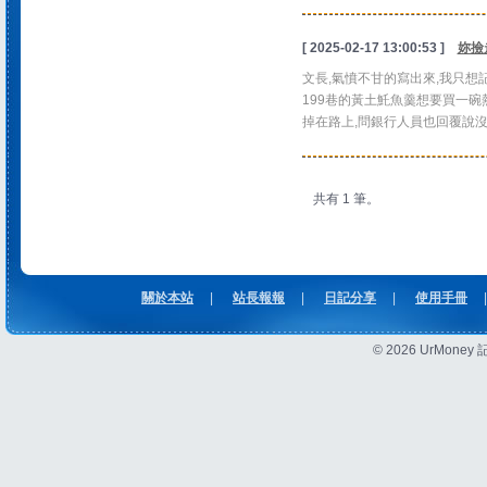
[ 2025-02-17 13:00:53 ]
妳撿
文長,氣憤不甘的寫出來,我只想
199巷的黃土魠魚羹想要買一碗
掉在路上,問銀行人員也回覆說沒看
共有 1 筆。
關於本站
|
站長報報
|
日記分享
|
使用手冊
|
© 2026 UrMon