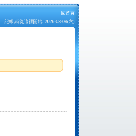
回首頁
記帳,就從這裡開始. 2026-08-08(六)