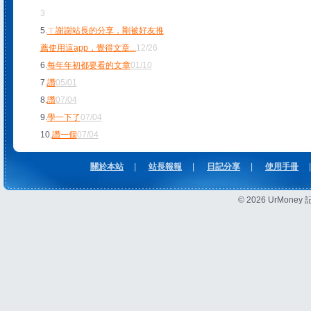
3
5.
ㄒ謝謝站長的分享，剛被好友推
薦使用這app，覺得文章
...
12/26
6.
每年年初都要看的文章
01/10
7.
讚
05/01
8.
讚
07/04
9.
學一下了
07/04
10.
讚一個
07/04
關於本站
|
站長報報
|
日記分享
|
使用手冊
|
© 2026 UrMon