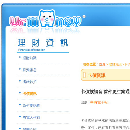
理財知識
現在位置：
首頁
> 理財資訊 >卡
投資訊息
卡債資訊
省錢妙招
卡債族福音 首件更生案通
卡債資訊
出處 :
中時電子報
為何要記帳
省電大作戰
卡債族望穿秋水的法院更生裁定
更生案件，已在五月五日獲得台
好書介紹