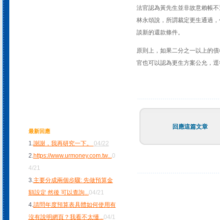
法官認為黃先生並非故意賴帳不
林永頌說，所謂裁定更生通過，
談新的還款條件。
原則上，如果二分之一以上的債
官也可以認為更生方案公允，逕
回應這篇文章
最新回應
1.
謝謝，我再研究一下。
04/22
2.
https://www.urmoney.com.tw
...
0
4/21
3.
主要分成兩個步驟: 先做預算金
額設定 然後 可以查詢
...
04/21
4.
請問年度預算表具體如何使用有
沒有說明網頁？我看不太懂
...
04/1