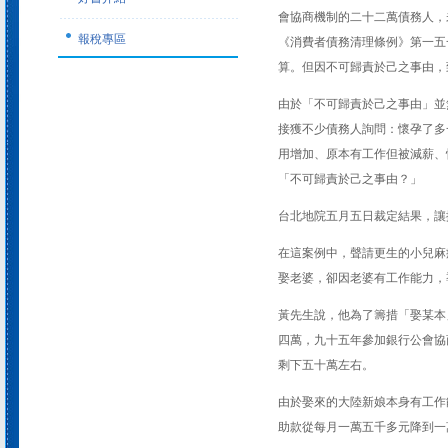
會協商機制的二十二萬債務人，
報稅專區
《消費者債務清理條例》第一五
算。但因不可歸責於己之事由，
由於「不可歸責於己之事由」並
接獲不少債務人詢問：懷孕了多
用增加、原本有工作但被減薪、
「不可歸責於己之事由？」
台北地院五月五日裁定結果，讓
在這案例中，聲請更生的小兒麻
娶老婆，卻因老婆有工作能力，
黃先生說，他為了籌措「娶某本
四萬，九十五年參加銀行公會協
剩下五十萬左右。
由於娶來的大陸新娘本身有工作
助款從每月一萬五千多元降到一