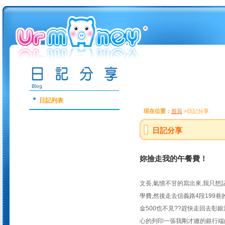
日記列表
現在位置：
首頁
>日記分享
日記分享
妳撿走我的午餐費！
文長,氣憤不甘的寫出來,我只想
學費,然後走去信義路4段199
金500也不見??趕快走回去彰
心的列印一張我剛才繳的銀行端