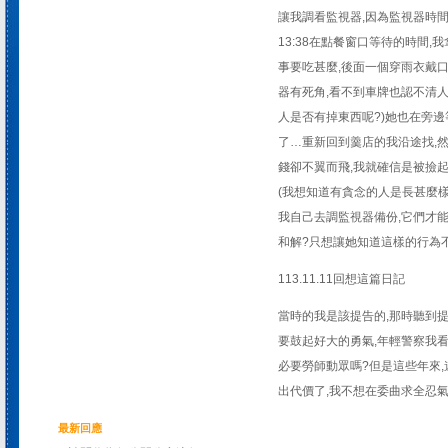
讓我調看監視器,因為監視器時間
13:38在點餐窗口等待的時間,
事要吃甚麼,後面一個穿雨衣戴口
器有死角,看不到車牌也認不清人
人是否有掉東西呢?)她也在旁邊
了…重新回到羹店的我沿途找,然
錢卻不翼而飛,我就確信是被撿起
(我想知道有貪念的人是長甚麼樣
我自己去調監視器備份,它們才能
和解?只想讓她知道這樣的行為不
113.11.11回想這篇日記
當時的我是該提告的,那時聽到提
要鼓起好大的勇氣,年輕警察我看
必要勞師動眾嗎?但是這些年來,
出代價了,我不想在委曲求全忍氣吞
最新回應