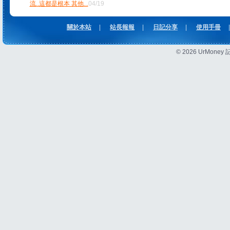
流..這都是根本 其他
...
04/19
關於本站
|
站長報報
|
日記分享
|
使用手冊
|
© 2026 UrMon