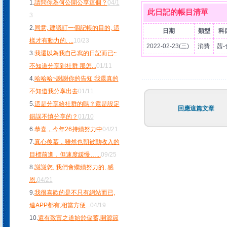
1.
請問你為何公開公享這個？
04/1
此日記的帳目清單
3
2.
同意, 建議訂一個記帳的目的, 這
日期
類型
科
樣才有動力的.
...
10/23
2022-02-23(三)
消費
茜-
3.
我還以為我自己寫的日記而已~
不知道分享到社群 那怎
...
01/11
4.
哈哈哈~謝謝你的告知 我還真的
不知道我分享出去
01/11
5.
這是分享給社群的嗎？還是設定
回應這篇文章
錯誤不慎分享的？
01/10
6.
恭喜，今年26持續努力中
04/21
7.
真心羨慕，雖然也朝被動收入的
目標前進，但速度緩慢…
...
09/25
8.
謝謝您, 我們會繼續努力的, 感
恩.
04/21
9.
我很喜歡的是不只有網站而已,
連APP都有,相當方便
...
04/19
10.
還有致富之道始於儲蓄,開源節