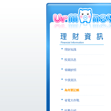
理財知識
投資訊息
省錢妙招
卡債資訊
為何要記帳
省電大作戰
好書介紹