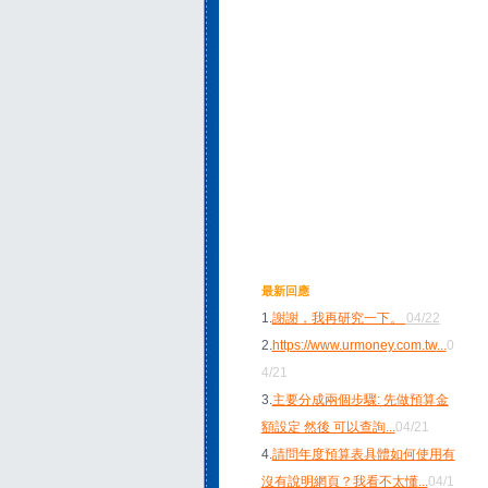
最新回應
1.
謝謝，我再研究一下。
04/22
2.
https://www.urmoney.com.tw
...
0
4/21
3.
主要分成兩個步驟: 先做預算金
額設定 然後 可以查詢
...
04/21
4.
請問年度預算表具體如何使用有
沒有說明網頁？我看不太懂
...
04/1