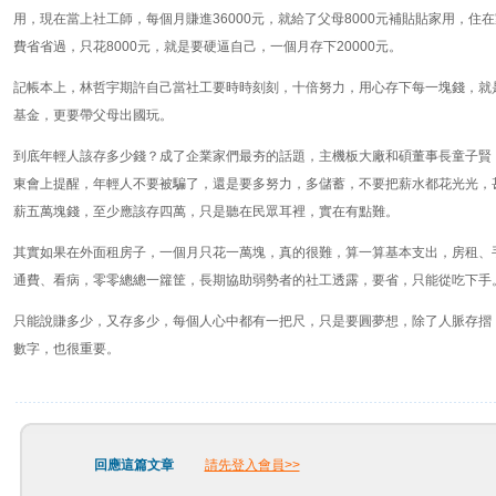
用，現在當上社工師，每個月賺進36000元，就給了父母8000元補貼貼家用，住
費省省過，只花8000元，就是要硬逼自己，一個月存下20000元。
記帳本上，林哲宇期許自己當社工要時時刻刻，十倍努力，用心存下每一塊錢，就
基金，更要帶父母出國玩。
到底年輕人該存多少錢？成了企業家們最夯的話題，主機板大廠和碩董事長童子賢
東會上提醒，年輕人不要被騙了，還是要多努力，多儲蓄，不要把薪水都花光光，
薪五萬塊錢，至少應該存四萬，只是聽在民眾耳裡，實在有點難。
其實如果在外面租房子，一個月只花一萬塊，真的很難，算一算基本支出，房租、
通費、看病，零零總總一籮筐，長期協助弱勢者的社工透露，要省，只能從吃下手
只能說賺多少，又存多少，每個人心中都有一把尺，只是要圓夢想，除了人脈存摺
數字，也很重要。
回應這篇文章
請先登入會員>>