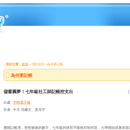
現在位置：
首頁
> 理財資訊 >為何要記帳
為何要記帳
儲蓄圓夢！七年級社工師記帳控支出
[
出處 :
中時電子報
作者 : 中天 范繼文、姜兆宇
攤開記帳簿，密密麻麻的數字，七年級的林哲宇嚴格控制預算，大學開始就兼差當