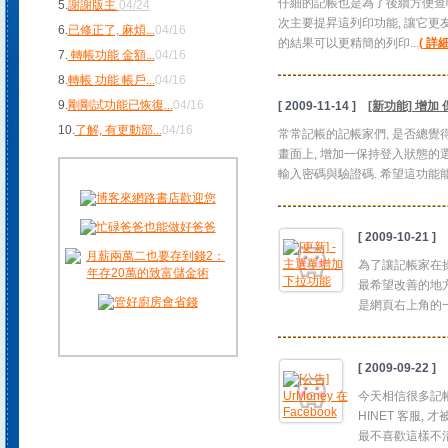
仔細的記帳也是為了後續方便查帳
5.
謝謝版主
04/24
次主要提昇這列印功能, 讓它更友
6.
已修正了, 麻煩
...
04/16
的結果可以更精簡的列印...
( 詳
7.
轉帳功能 金額
...
04/16
8.
轉帳 功能 帳戶
...
04/16
9.
剛剛試功能已恢復
...
04/16
[ 2009-11-14 ]
[新功能] 增加
10.
了解, 有更動部
...
04/16
常常記帳的記帳家們, 是否總覺得
畫面上, 增加一保持登入狀態的選項
輸入密碼與驗證碼. 希望這功能能帶
[ 2009-10-21 ]
為了讓記帳家在操
最希望改善的地方
是網頁右上角的一小
[ 2009-09-22 ]
今天相信很多記帳
HINET 客服,
最不喜歡這樣不清