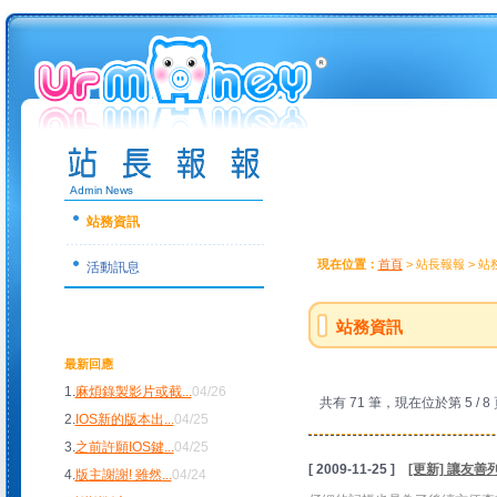
站務資訊
現在位置：
首頁
> 站長報報 > 
活動訊息
站務資訊
最新回應
1.
麻煩錄製影片或截
...
04/26
共有 71 筆，現在位於第 5 / 8
2.
IOS新的版本出
...
04/25
3.
之前許願IOS鍵
...
04/25
[ 2009-11-25 ]
[更新] 讓友善
4.
版主謝謝! 雖然
...
04/24