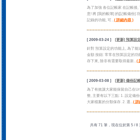
為了加強 各位記帳家 在記帳後,
意! 將 [我的帳簿] 的[記帳備份]
記錄的功能, 可...
( 詳細內容 )
[ 2009-03-24 ]
[更新] 預算
針對 預算設定的功能上, 為了能
金額 按鈕: 常常在預算設定的功
存下來, 除非有需要取得最新...
(
[ 2009-03-08 ]
[更新] 備份
為了有效讓大家能保留自己在UrMo
整, 主要有以下三點: 1. 設
大家檔案的分類保存. 2. 選...
( 
共有 71 筆，現在位於第 5 / 8