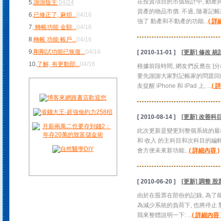
在投資項目的市值統計中, 動產與
5.
謝謝版主
04/24
資產的物品市價. 不過, 隨著記
6.
已修正了, 麻煩
...
04/16
強了 動產和不動產的功能...
( 詳
7.
轉帳功能 金額
...
04/16
8.
轉帳 功能 帳戶
...
04/16
9.
剛剛試功能已恢復
...
04/16
[ 2010-11-01 ]
[更新] 修改 
10.
了解, 有更動部
...
04/16
根據前段時間, 網友們反應在 [分
要先謝謝大家對記帳家的問題回饋.
友提醒 iPhone 和 iPad 上, ...
( 
[ 2010-08-14 ]
[更新] 改善
此次更新是變更到整個系統的最核
和 收入 的主科目和次科目的編輯
會方便未來新功能...
( 詳細內容 )
[ 2010-06-20 ]
[更新] 調整 
由於在股票在部份的記錄, 為了能
為減少系統的負荷下, 也將停止 
我來整體說明一下: ...
( 詳細內容 