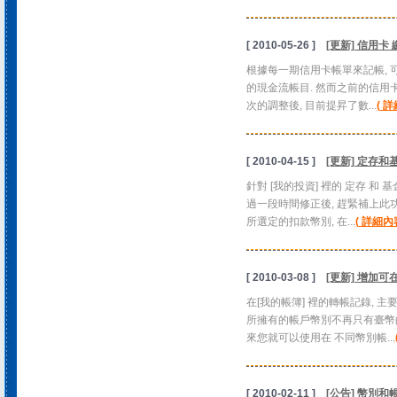
[ 2010-05-26 ]
[更新] 信用卡
根據每一期信用卡帳單來記帳, 
的現金流帳目. 然而之前的信用卡
次的調整後, 目前提昇了數...
( 詳
[ 2010-04-15 ]
[更新] 定存
針對 [我的投資] 裡的 定存 
過一段時間修正後, 趕緊補上此功
所選定的扣款幣別, 在...
( 詳細內容
[ 2010-03-08 ]
[更新] 增加
在[我的帳簿] 裡的轉帳記錄, 主
所擁有的帳戶幣別不再只有臺幣的情
來您就可以使用在 不同幣別帳...
[ 2010-02-11 ]
[公告] 幣別