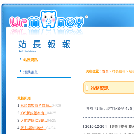
站務資訊
現在位置：
首頁
> 站長報報 > 
活動訊息
站務資訊
最新回應
1.
麻煩錄製影片或截
...
04/26
共有 71 筆，現在位於第 4 / 8
2.
IOS新的版本出
...
04/25
3.
之前許願IOS鍵
...
04/25
[ 2010-12-20 ]
[更新] 提昇 
4.
版主謝謝! 雖然
...
04/24