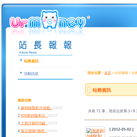
站務資訊
現在位置：
首頁
> 站長報報 > 
活動訊息
站務資訊
最新回應
1.
麻煩錄製影片或截
...
04/26
共有 71 筆，現在位於第 3 / 8
2.
IOS新的版本出
...
04/25
3.
之前許願IOS鍵
...
04/25
[ 2012-05-02 ]
4.
版主謝謝! 雖然
...
04/24