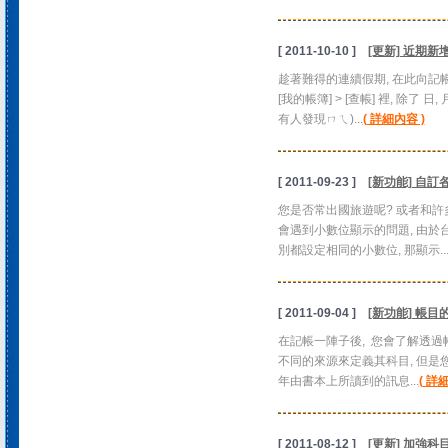
[ 2011-10-10 ]
[更新] 近期
趁著難得的連續假期, 在此向記帳
[我的帳簿] > [查帳] 裡, 除了
有人發現ㄇㄟ)...
( 詳細內容 )
[ 2011-09-23 ]
[新功能] 自
您是否常出國旅遊呢? 或者和許
會遇到小數位顯示的問題, 由於
別都設定相同的小數位, 那顯示..
[ 2011-09-04 ]
[新功能] 帳
在記帳一陣子後, 您會了解透過
不同的來源來定義其科目, 但是
年由書本上所讀到的訊息...
( 詳
[ 2011-08-12 ]
[更新] 加強