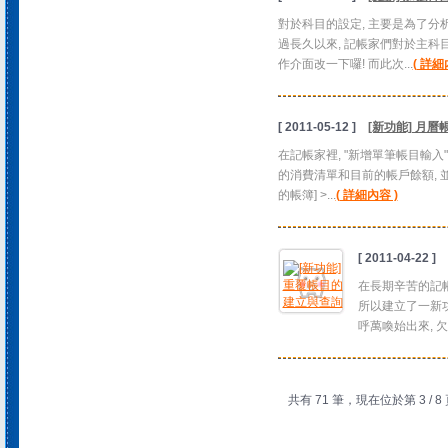
對於科目的設定, 主要是為了分
過長久以來, 記帳家們對於主科
作介面改一下囉! 而此次...
( 詳細
[ 2011-05-12 ]
[新功能] 月曆
在記帳家裡, "新增單筆帳目輸入
的消費清單和目前的帳戶餘額, 並且
的帳簿] >...
( 詳細內容 )
[ 2011-04-22 ]
在長期辛苦的記帳
所以建立了一新功
呼萬喚始出來, 欠
共有 71 筆，現在位於第 3 / 8