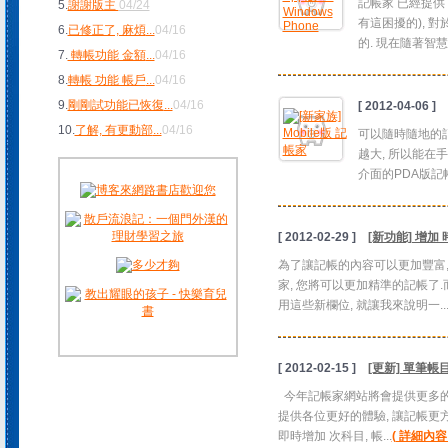
記帳家 已經提供
5.
謝謝版主
04/24
有這困擾的), 
6.
已修正了, 麻煩
...
04/16
的. 現在隨著智慧
7.
轉帳功能 金額
...
04/16
8.
轉帳 功能 帳戶
...
04/16
9.
剛剛試功能已恢復
...
04/16
[ 2012-04-06 ]
10.
了解, 有更動部
...
04/16
可以隨時隨地的記
越大, 所以能在
介面的PDA版記帳家
[ 2012-02-29 ]
[新功能] 增加 
為了讓記帳的內容可以更加豐富, 
家, 您將可以更加精準的記帳了.
用這些新欄位, 就讓我來說明一..
[ 2012-02-15 ]
[更新] 單筆
今年記帳家網站將會提供更多的服務
提供各位更好的體驗, 讓記帳更方
即時增加 次科目, 帳...
( 詳細內容 